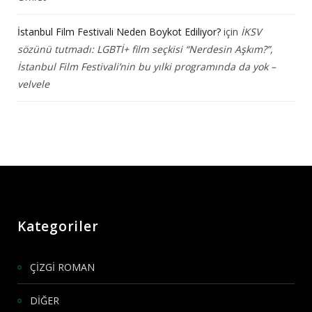
İstanbul Film Festivali Neden Boykot Ediliyor?
için
İKSV
sözünü tutmadı: LGBTİ+ film seçkisi “Nerdesin Aşkım?”,
İstanbul Film Festivali’nin bu yılki programında da yok –
velvele
Kategoriler
ÇİZGİ ROMAN
DİĞER