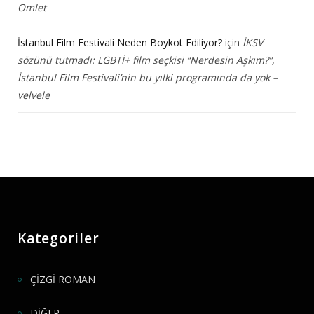
Omlet
İstanbul Film Festivali Neden Boykot Ediliyor?
için
İKSV
sözünü tutmadı: LGBTİ+ film seçkisi “Nerdesin Aşkım?”,
İstanbul Film Festivali’nin bu yılki programında da yok –
velvele
Kategoriler
ÇİZGİ ROMAN
DİĞER