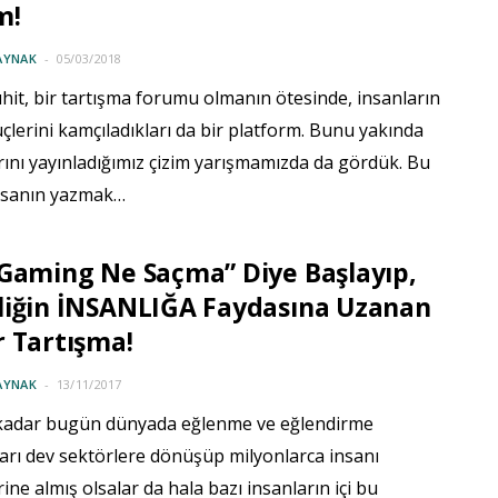
m!
AYNAK
05/03/2018
it, bir tartışma forumu olmanın ötesinde, insanların
çlerini kamçıladıkları da bir platform. Bunu yakında
ını yayınladığımız çizim yarışmamızda da gördük. Bu
nsanın yazmak…
Gaming Ne Saçma” Diye Başlayıp,
liğin İNSANLIĞA Faydasına Uzanan
 Tartışma!
AYNAK
13/11/2017
kadar bugün dünyada eğlenme ve eğlendirme
arı dev sektörlere dönüşüp milyonlarca insanı
ine almış olsalar da hala bazı insanların içi bu