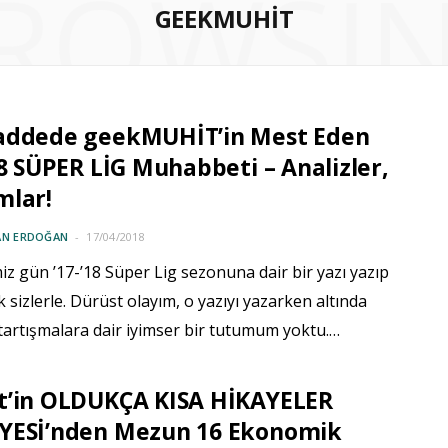
ROWSI
GEEKMUHIT
addede geekMUHİT’in Mest Eden
18 SÜPER LİG Muhabbeti – Analizler,
mlar!
AN ERDOĞAN
17/04/2018
iz gün ’17-’18 Süper Lig sezonuna dair bir yazı yazıp
k sizlerle. Dürüst olayım, o yazıyı yazarken altında
tartışmalara dair iyimser bir tutumum yoktu.…
t’in OLDUKÇA KISA HİKAYELER
YESİ’nden Mezun 16 Ekonomik