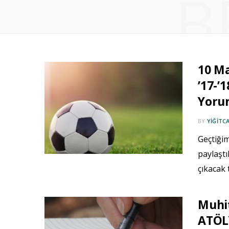
B
10 M
’17-’
Yoru
BY
YIĞITC
Geçtiğim
paylaştı
çıkacak 
Muhi
ATÖL