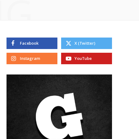
NG
Facebook
X (Twitter)
Instagram
YouTube