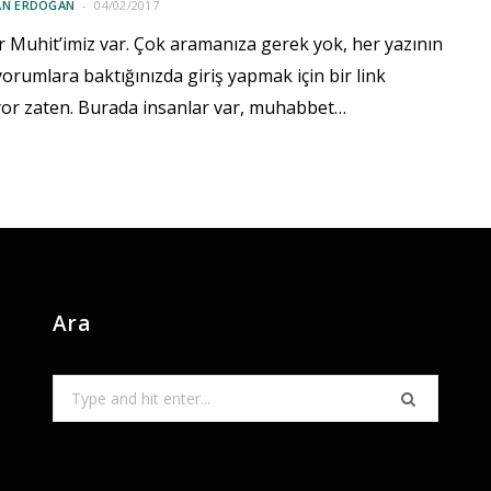
AN ERDOĞAN
04/02/2017
r Muhit’imiz var. Çok aramanıza gerek yok, her yazının
yorumlara baktığınızda giriş yapmak için bir link
or zaten. Burada insanlar var, muhabbet…
Ara
Search
for: