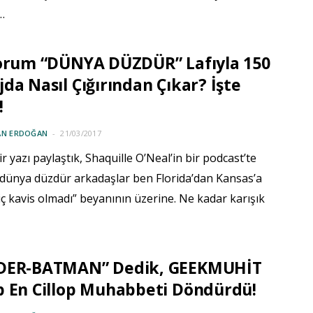
…
Forum “DÜNYA DÜZDÜR” Lafıyla 150
da Nasıl Çığırından Çıkar? İşte
!
AN ERDOĞAN
21/03/2017
r yazı paylaştık, Shaquille O’Neal’in bir podcast’te
 “dünya düzdür arkadaşlar ben Florida’dan Kansas’a
iç kavis olmadı” beyanının üzerine. Ne kadar karışık
DER-BATMAN” Dedik, GEEKMUHİT
p En Cillop Muhabbeti Döndürdü!