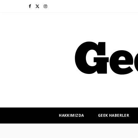
F
X
I
a
(
n
c
T
s
e
w
t
b
i
a
o
t
g
o
t
r
k
e
a
r
m
HAKKIMIZDA
GEEK HABERLER
)