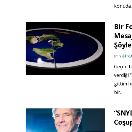
konuda
Bir 
Mesaj
Şöyle
BY
YIĞITC
Geçen bi
verdiği
gittim h
bir…
“SNY
Coşu