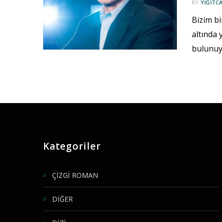
BY
YIĞITC
Bizim bi
altında 
bulunuy
Kategoriler
ÇİZGİ ROMAN
DİĞER