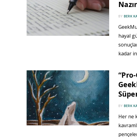
Nazı
BY
BERK K
GeekMuh
hayal gü
sonuçlar
kadar i
“Pro-
Geek
Süper
BY
BERK K
Her ne 
kavraml
pençeler