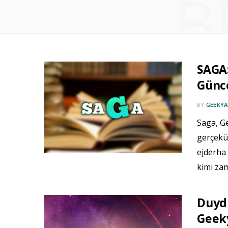
B
SAGA:
Günce
BY
GEEKYA
Saga, G
gerçekü
ejderha
kimi z
Duyd
Geeky