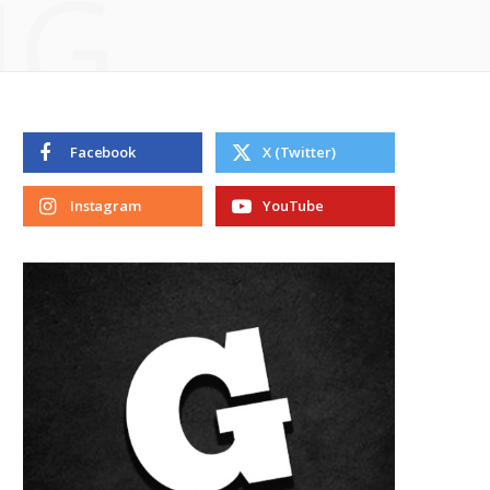
NG
Facebook
X (Twitter)
Instagram
YouTube