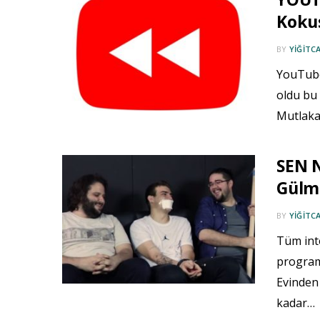
Kokus
BY
YIĞITC
YouTube
oldu bu 
Mutlaka
SEN 
Gülme
BY
YIĞITC
Tüm int
program
Evinden 
kadar…