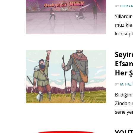
BY
GEEKYA
Yıllardı
müzikle 
konsept 
Seyir
Efsan
Her Ş
BY
M. HAL
Bildiğin
Zindanı
sene yen
YOUTU