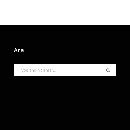
Ara
Search
for: