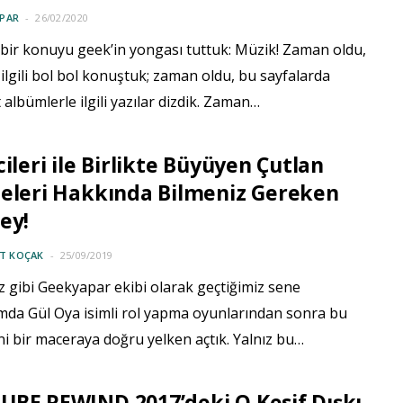
PAR
26/02/2020
r bir konuyu geek’in yongası tuttuk: Müzik! Zaman oldu,
ilgili bol bol konuştuk; zaman oldu, bu sayfalarda
albümlerle ilgili yazılar dizdik. Zaman…
cileri ile Birlikte Büyüyen Çutlan
eleri Hakkında Bilmeniz Gereken
ey!
IT KOÇAK
25/09/2019
iz gibi Geekyapar ekibi olarak geçtiğimiz sene
mda Gül Oya isimli rol yapma oyunlarından sonra bu
i bir maceraya doğru yelken açtık. Yalnız bu…
BE REWIND 2017’deki O Kesif Dışkı