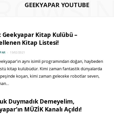
ROWSI
GEEKYAPAR YOUTUBE
 Geekyapar Kitap Kulübü –
llenen Kitap Listesi!
PAR
15/02/2021
eekyapar’ın aynı isimli programından doğan, haybeden
stü kitap kulübüdür. Kimi zaman fantastik dünyalarda
 peşinde koşan, kimi zaman geleceke robotlar seven,
aman…
uk Duymadık Demeyelim,
apar’ın MÜZİK Kanalı Açıldı!