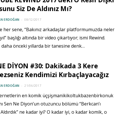
unu Siz De Aldınız Mı?
AN ERDOĞAN
08/12/2017
 her sene, “Bakınız arkadaşlar platformumuzda neler
yıl” başlığı altında bir video çıkartıyor; ismi Rewind.
 daha önceki yıllarda bir tanesine denk…
NE DİYON #30: Dakikada 3 Kere
zseniz Kendimizi Kırbaçlayacağız
AN ERDOĞAN
21/06/2017
ernetlerin en komik üçşişmanikikoltukbazenbirkonuk
ı Sen Ne Diyon’un otuzuncu bölümü “Berkcan’ı
Aldırdık” ne kadar iyi? O kadar iyi, o kadar komik, o