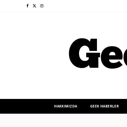
F
X
I
a
(
n
c
T
s
e
w
t
b
i
a
o
t
g
o
t
r
k
e
a
r
m
HAKKIMIZDA
GEEK HABERLER
)