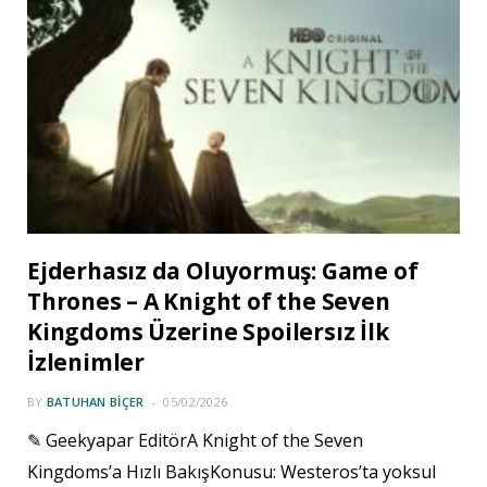
Ejderhasız da Oluyormuş: Game of
Thrones – A Knight of the Seven
Kingdoms Üzerine Spoilersız İlk
İzlenimler
BY
BATUHAN BIÇER
05/02/2026
✎ Geekyapar EditörA Knight of the Seven
Kingdoms’a Hızlı BakışKonusu: Westeros’ta yoksul