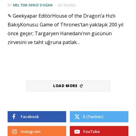
BY
MELTEM DENIZ DOĞAN
02/10/2022
✎ Geekyapar EditörHouse of the Dragon’a Hızlı
BakışKonusu: Game of Thrones’tan yaklaşık 200 yıl
önce geçer; Targaryen Hanedanı’nın gücünün
zirvesini ve taht uğruna patlak…
LOAD MORE
Facebook
X (Twitter)
Instagram
YouTube