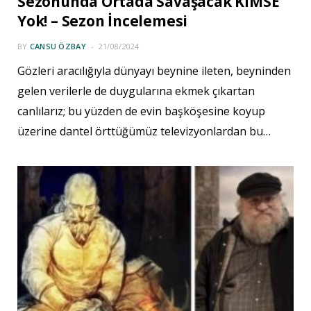
Sezonunda Ortada Savaşacak KİMSE
Yok! – Sezon İncelemesi
BY
CANSU ÖZBAY
21/08/2024
Gözleri aracılığıyla dünyayı beynine ileten, beyninden
gelen verilerle de duygularına ekmek çıkartan
canlılarız; bu yüzden de evin başköşesine koyup
üzerine dantel örttüğümüz televizyonlardan bu…