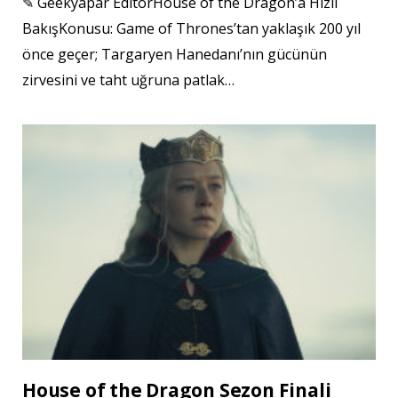
✎ Geekyapar EditörHouse of the Dragon’a Hızlı
BakışKonusu: Game of Thrones’tan yaklaşık 200 yıl
önce geçer; Targaryen Hanedanı’nın gücünün
zirvesini ve taht uğruna patlak…
House of the Dragon Sezon Finali