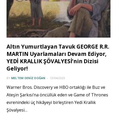
Altın Yumurtlayan Tavuk GEORGE R.R.
MARTIN Uyarlamaları Devam Ediyor,
YEDİ KRALLIK ŞÖVALYESİ’nin Dizisi
Geliyor!
BY
MELTEM DENIZ DOĞAN
13/04/2023
Warner Bros. Discovery ve HBO ortaklığı ile Buz ve
Ateşin Şarkısı’na öncüllük eden ve Game of Thrones
evrenindeki üç hikâyeyi birleştiren Yedi Krallık
Şövalyesi…