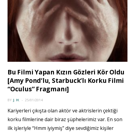
Bu Filmi Yapan Kızın Gözleri Kör Oldu
[Amy Pond’lu, Starbuck’lı Korku Filmi
“Oculus” Fragmanı]
BY
J. H.
25/01/2014
Kariyerleri çıkışta olan aktör ve aktrislerin çektiği
korku filmlerine dair biraz şüphelerimiz var. En son
ilk işleriyle “Hmm iyiymiş” diye sevdiğimiz kişiler