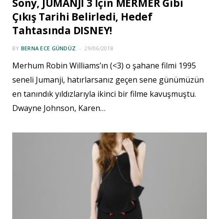
Sony, JUMANJI 3 İçin MERMER Gibi
Çıkış Tarihi Belirledi, Hedef
Tahtasında DISNEY!
BY
BERNA ECE GÜNDÜZ
29/06/2018
Merhum Robin Williams’ın (<3) o şahane filmi 1995
seneli Jumanji, hatırlarsanız geçen sene günümüzün
en tanındık yıldızlarıyla ikinci bir filme kavuşmuştu.
Dwayne Johnson, Karen…