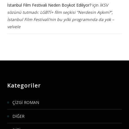
İstanbul Film Festivali Neden Boykot Ediliyor?
için
İKSV
sözünü tutmadı: LGBTİ+ film seçkisi “Nerdesin Aşkım?”,
İstanbul Film Festivali’nin bu yılki programında da yok –
velvele
Kategoriler
ÇİZGİ ROMAN
DİĞER