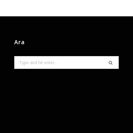
Ara
Search
for: