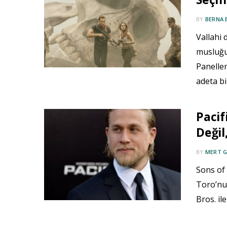
BY
BERNA 
Vallahi
musluğu 
Paneller
adeta b
Pacif
Değil
BY
MERT 
Sons of 
Toro’nu
Bros. il