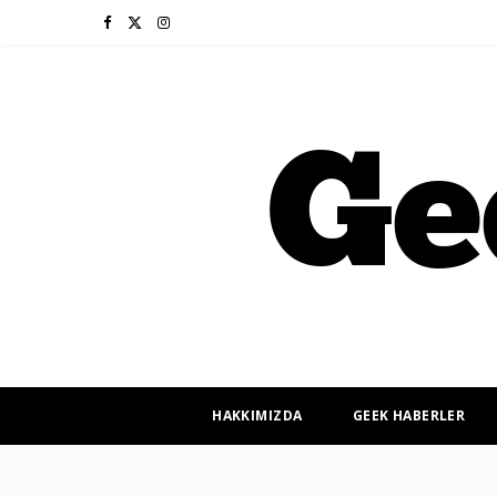
F
X
I
a
(
n
c
T
s
e
w
t
b
i
a
o
t
g
o
t
r
k
e
a
r
m
HAKKIMIZDA
GEEK HABERLER
)