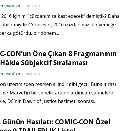
AN ERDOĞAN
18/12/2016
 2016 için mi “cüzdanımıza kast edecek” demiştik? Daha
labilir miydik? Yani evet, 2016 cüzdanımızı bir yemeğe
, parka götürdü, bir dönem…
C-CON’un Öne Çıkan 8 Fragmanının
Hâlde Sübjektif Sıralaması
AN ERDOĞAN
28/07/2016
n üzerimizden resmen silindir gibi geçti. Buna itirazı
 mı? Marvel’ın bir senelik aranın ardından sahnelere
le, DC’nin Dawn of Justice hezimeti sonrası…
ç Günün Hasılatı: COMIC-CON Özel
ce 9 TRAILERLIK Liste!