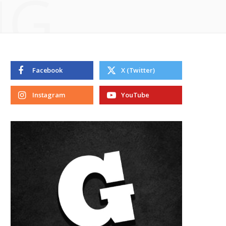
NG
Facebook
X (Twitter)
Instagram
YouTube