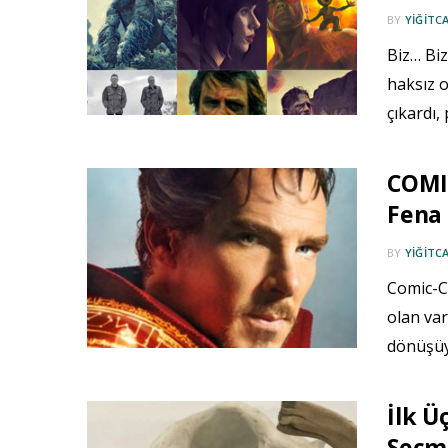
BY
YIĞITC
Biz… Biz
haksız o
çıkardı
COMI
Fena 
BY
YIĞITC
Comic-Co
olan var
dönüşüy
İlk Ü
Seçme