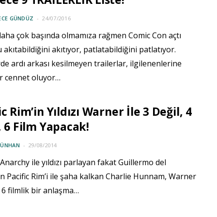
ECE GÜNDÜZ
24/07/2016
 daha çok başında olmamıza rağmen Comic Con açtı
akıtabildiğini akıtıyor, patlatabildiğini patlatıyor.
de ardı arkası kesilmeyen trailerlar, ilgilenenlerine
ir cennet oluyor…
ic Rim’in Yıldızı Warner İle 3 Değil, 4
, 6 Film Yapacak!
GÜNHAN
29/08/2014
Anarchy ile yıldızı parlayan fakat Guillermo del
n Pacific Rim’i ile şaha kalkan Charlie Hunnam, Warner
e 6 filmlik bir anlaşma…