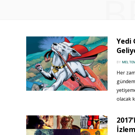
B
Yedi 
Geliy
BY
MELTE
Her zam
gündemi
yetişem
olacak 
2017’
İzlem