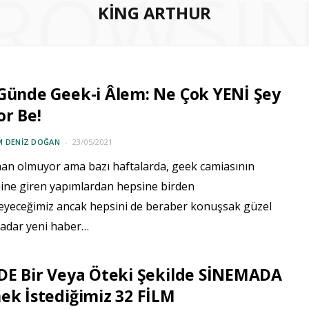
ROWSI
KING ARTHUR
Günde Geek-i Âlem: Ne Çok YENİ Şey
or Be!
M DENIZ DOĞAN
23/05/2021
an olmuyor ama bazı haftalarda, geek camiasının
ne giren yapımlardan hepsine birden
eyeceğimiz ancak hepsini de beraber konuşsak güzel
kadar yeni haber…
DE Bir Veya Öteki Şekilde SİNEMADA
ek İstediğimiz 32 FİLM