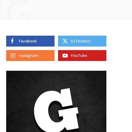
NG
Facebook
X (Twitter)
Instagram
YouTube