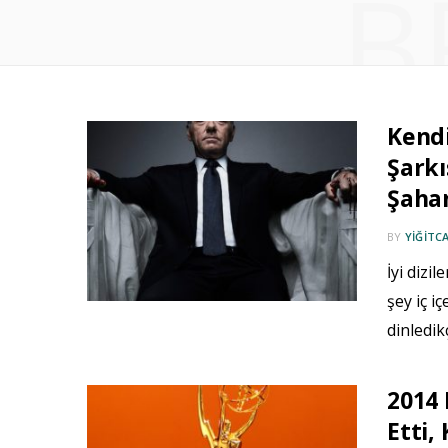
B
Kendi
Şarkı
Şahan
BY
YIĞITC
İyi dizil
şey iç i
dinledik
2014
Etti,