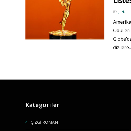
Listes
BY
J. H.
Amerika
Ödülleri
Globe’da
dizilere
Kategoriler
ÇİZGİ ROMAN