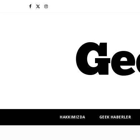
F
X
I
a
(
n
c
T
s
e
w
t
b
i
a
o
t
g
o
t
r
k
e
a
r
m
HAKKIMIZDA
GEEK HABERLER
)