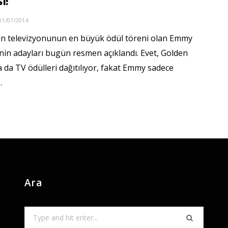
i!
11/07/2014
n televizyonunun en büyük ödül töreni olan Emmy
nin adayları bugün resmen açıklandı. Evet, Golden
 da TV ödülleri dağıtılıyor, fakat Emmy sadece
…
Ara
Search
for: