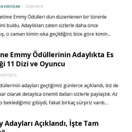
AN ERDOĞAN
26/08/2014
metime Emmy Ödülleri dün düzenlenen bir törenle
ini buldu. Adaylıkları zaten sizlerle daha önce
ş, o zaman kimin ıska geçildiğini; bize göre kimin…
ne Emmy Ödüllerinin Adaylıkta Es
ği 11 Dizi ve Oyuncu
14/07/2014
llerinin adayları geçtiğimiz günlerce açıklandı, biz de
r olarak detaylıca önemli dalları sizlerle paylaştık. Az
o beklediğimiz gibiydi, fakat birkaç sürpriz vardı.…
Adayları Açıklandı, İşte Tam