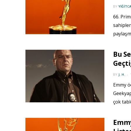
BY
YIĞITC
66. Pri
sahipler
paylaşmı
Bu Se
Geçti
BY
J. H.
Emmy ödü
Geekyapa
çok tabl
Emmy 