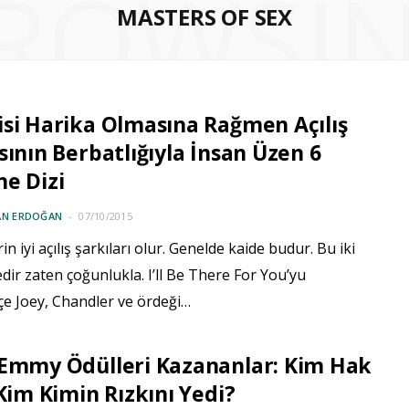
ROWSI
MASTERS OF SEX
si Harika Olmasına Rağmen Açılış
sının Berbatlığıyla İnsan Üzen 6
e Dizi
AN ERDOĞAN
07/10/2015
erin iyi açılış şarkıları olur. Genelde kaide budur. Bu iki
çedir zaten çoğunlukla. I’ll Be There For You’yu
çe Joey, Chandler ve ördeği…
 Emmy Ödülleri Kazananlar: Kim Hak
 Kim Kimin Rızkını Yedi?