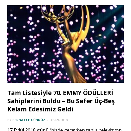
Tam Listesiyle 70. EMMY ÖDÜLLERİ
Sahiplerini Buldu – Bu Sefer Üç-Beş
Kelam Edesimiz Geldi
BY
BERNA ECE GÜNDÜZ
18/09/2018
17 Eylül 2018 günü (bizde geceyken tabii), televizyon