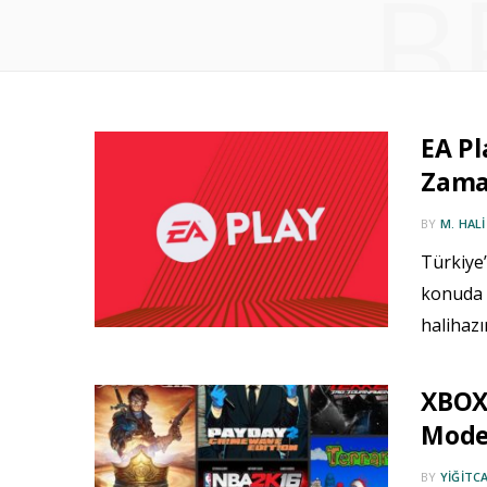
B
EA Pl
Zaman
BY
M. HAL
Türkiye’
konuda 
halihazı
XBOX 
Model
BY
YIĞITC