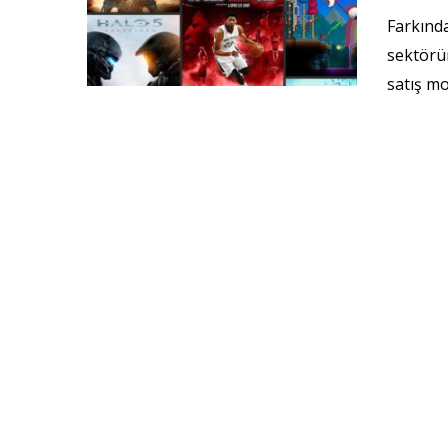
Farkında
sektörü
satış mo