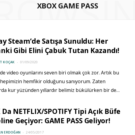
ROWSI
XBOX GAME PASS
ay Steam’de Satışa Sunuldu: Her
ki Gibi Elini Çabuk Tutan Kazandı!
IT KOÇAK
01/09/2020
de video oyunlarını seven biri olmak çok zor. Artık bu
hepimizin hemfikir olduğunu sanıyorum. Zaten
rda kur yüzünden yıllardır belimiz bükülürken bir de…
Da NETFLIX/SPOTIFY Tipi Açık Büfe
ine Geçiyor: GAME PASS Geliyor!
AN ERDOĞAN
24/05/2017