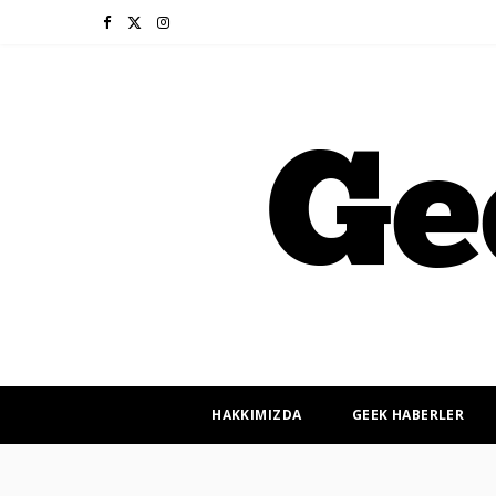
F
X
I
a
(
n
c
T
s
e
w
t
b
i
a
o
t
g
o
t
r
k
e
a
r
m
HAKKIMIZDA
GEEK HABERLER
)