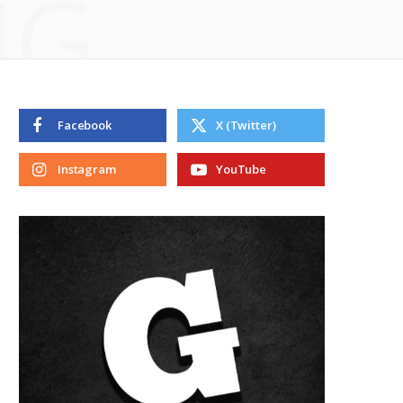
NG
Facebook
X (Twitter)
Instagram
YouTube