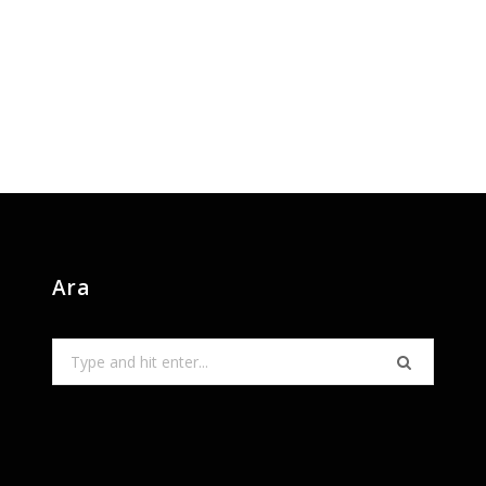
Ara
Search
for: