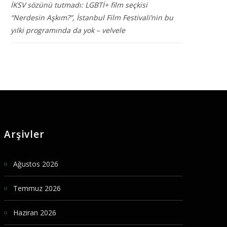
İKSV sözünü tutmadı: LGBTİ+ film seçkisi
“Nerdesin Aşkım?”, İstanbul Film Festivali’nin bu
yılki programında da yok – velvele
Arşivler
Ağustos 2026
Temmuz 2026
Haziran 2026