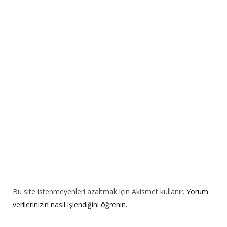
r
n
a
t
i
v
e
:
Bu site istenmeyenleri azaltmak için Akismet kullanır.
Yorum
verilerinizin nasıl işlendiğini öğrenin.