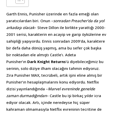
Garth Ennis, Punisher üzerinde en fazla emeği olan
yaratıcılardan biri. Onun –
sonradan Preacher’da da yol
arkadaşı olacak
– Steve Dillon ile birlikte yarattığı 2000-
2001 serisi, karakterin en acayip ve garip öykülerine ev
sahipliği yapıyordu. Ennis sonradan 2009’da, karaktere
bir defa daha dönüş yapmış, ama bu sefer çok başka
bir noktadan ele almıştı Castle’ı. Adeta
Punisher’ın
Dark Knight Returns
‘ü diyebileceğimiz bu
serinin, solo diziye ilham olacağını tahmin ediyoruz.
Zira Punisher MAX, tecrübeli, artık işini eline almış bir
Punisher’ın hesaplaşmalarını konu ediyordu. Netflix
dizisi yayınlandığında –
Marvel evreninde genelde
zaman durmadığından
– Castle bu işi birkaç yıldır icra
ediyor olacak. Artı, içinde neredeyse hiç süper
kahraman olmamasıyla Netflix evreninin tecritine de