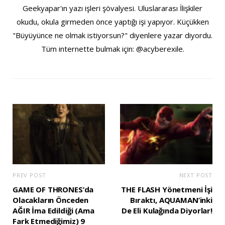
Geekyapar'ın yazı işleri şövalyesi. Uluslararası İlişkiler
okudu, okula girmeden önce yaptığı işi yapıyor. Küçükken
"Büyüyünce ne olmak istiyorsun?" diyenlere yazar diyordu.
Tüm internette bulmak için: @acyberexile.
PREV POST
NEXT POST
GAME OF THRONES’da
THE FLASH Yönetmeni İşi
Olacakların Önceden
Bıraktı, AQUAMAN’inki
AĞIR İma Edildiği (Ama
De Eli Kulağında Diyorlar!
Fark Etmediğimiz) 9