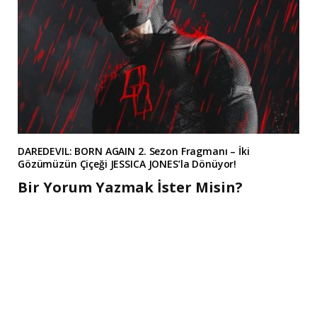
DAREDEVIL: BORN AGAIN 2. Sezon Fragmanı – İki
Gözümüzün Çiçeği JESSICA JONES’la Dönüyor!
Bir Yorum Yazmak İster Misin?
A
l
t
e