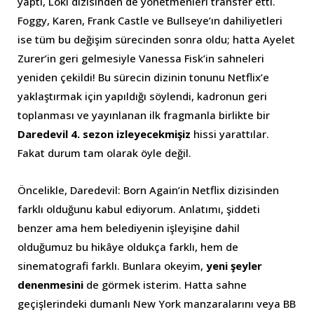
yaptı, Loki dizisinden de yönetmenleri transfer etti.
Foggy, Karen, Frank Castle ve Bullseye’ın dahiliyetleri
ise tüm bu değişim sürecinden sonra oldu; hatta Ayelet
Zurer’in geri gelmesiyle Vanessa Fisk’in sahneleri
yeniden çekildi! Bu sürecin dizinin tonunu Netflix’e
yaklaştırmak için yapıldığı söylendi, kadronun geri
toplanması ve yayınlanan ilk fragmanla birlikte bir
Daredevil 4. sezon izleyecekmişiz
hissi yarattılar.
Fakat durum tam olarak öyle değil.
Öncelikle, Daredevil: Born Again’in Netflix dizisinden
farklı olduğunu kabul ediyorum. Anlatımı, şiddeti
benzer ama hem belediyenin işleyişine dahil
olduğumuz bu hikâye oldukça farklı, hem de
sinematografi farklı. Bunlara okeyim,
yeni şeyler
denenmesini
de görmek isterim. Hatta sahne
geçişlerindeki dumanlı New York manzaralarını veya BB