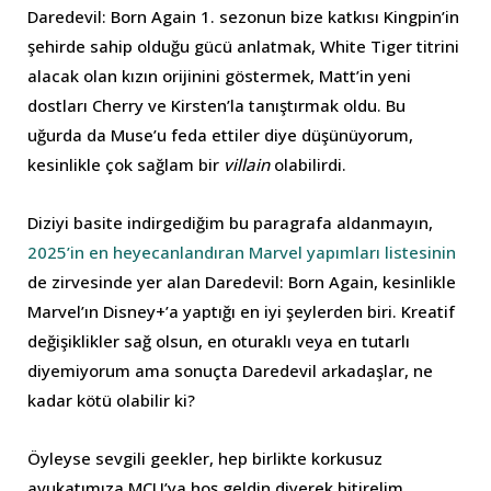
Daredevil: Born Again 1. sezonun bize katkısı Kingpin’in
şehirde sahip olduğu gücü anlatmak, White Tiger titrini
alacak olan kızın orijinini göstermek, Matt’in yeni
dostları Cherry ve Kirsten’la tanıştırmak oldu. Bu
uğurda da Muse’u feda ettiler diye düşünüyorum,
kesinlikle çok sağlam bir
villain
olabilirdi.
Diziyi basite indirgediğim bu paragrafa aldanmayın,
2025’in en heyecanlandıran Marvel yapımları listesinin
de zirvesinde yer alan Daredevil: Born Again, kesinlikle
Marvel’ın Disney+’a yaptığı en iyi şeylerden biri. Kreatif
değişiklikler sağ olsun, en oturaklı veya en tutarlı
diyemiyorum ama sonuçta Daredevil arkadaşlar, ne
kadar kötü olabilir ki?
Öyleyse sevgili geekler, hep birlikte korkusuz
avukatımıza MCU’ya hoş geldin diyerek bitirelim.