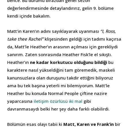
bence. Bu durumu birazdan genel sezon
değerlendirmesinde detaylandırırız, gelin 9. bölüme
kendi içinde bakalım.
Matt’in Karen’ın adını sayıklayarak uyanması
“I, Ross,
take thee Rachel”
klişesinden geldiği için tadımı kaçırsa
da, Matt’le Heather’ın arasının açılması için gerekliydi
sanırım. Zaten sonrasında Heather Fisk’le el sıkıştı.
Heather’ın
ne kadar korkutucu olduğunu bildiği
bu
karaktere nasıl yükseldiğini tam göremedik, maskeli
kanunsuzlara olan duruşunu takdir ettiğini biliyoruz
ama bu tek başına yeterli mi bilemiyorum. Matt’le
Heather bu konuda Normal People çiftine nazire
yaparcasına
iletişim özürlüsü iki mal
gibi
davranmasaydı belki her şey daha farklı olabilirdi.
Bölümün esas olayı tabii ki
Matt, Karen ve Frank’in
bir