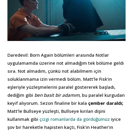
Daredevil: Born Again bölümleri arasında Notlar
uygulamamda üzerine not almadığım tek bölüme geldi
sıra. Not almadım, çünkü not alabilmem için
soluklanmama izin vermedi bölüm. Matt’le Fisk’in
eşleriyle yüzleşmelerini paralel göstererek başladı,
dediğim gibi
ben basit bir adamım
, bu paralel kurgudan
keyif alıyorum. Sezon finaline bir kala
çember daraldı;
Matt’le Bullseye yüzleşti, Bullseye kırılan dişini
kullanmak gibi
çizgi romanlarda da gördüğümüz
iyice
şov bir hareketle hapisten kaçtı, Fisk’in Heather’ın