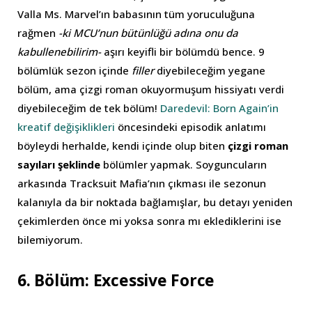
Valla Ms. Marvel’ın babasının tüm yoruculuğuna
rağmen
-ki MCU’nun bütünlüğü adına onu da
kabullenebilirim-
aşırı keyifli bir bölümdü bence. 9
bölümlük sezon içinde
filler
diyebileceğim yegane
bölüm, ama çizgi roman okuyormuşum hissiyatı verdi
diyebileceğim de tek bölüm!
Daredevil: Born Again’in
kreatif değişiklikleri
öncesindeki episodik anlatımı
böyleydi herhalde, kendi içinde olup biten
çizgi roman
sayıları şeklinde
bölümler yapmak. Soyguncuların
arkasında Tracksuit Mafia’nın çıkması ile sezonun
kalanıyla da bir noktada bağlamışlar, bu detayı yeniden
çekimlerden önce mi yoksa sonra mı eklediklerini ise
bilemiyorum.
6. Bölüm: Excessive Force