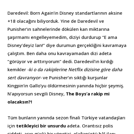
Daredevil: Born Again’in Disney standartlarının aksine
+18 olacağını biliyorduk. Yine de Daredevil ve
Punisher’ın sahnelerinde dökülen kan miktarına
şaşırmamı engelleyemedim, diziyi durdurup “E ama
Disney’deyiz lan!” diye durumun gerçekliğini kavramaya
çalıştım. Ben daha onu kavrayamadan dizi adeta
“görüyor ve arttırıyorum” dedi. Daredevil’ın kırdığı
kemikler
-ki o da rakiplerine Netflix dizisine göre daha
sert davranıyor-
ve Punisher’ın sıktığı kurşunlar
Kingpin’in Gallo’yu öldürmesinin yanında hiçbir şeymiş.
N’apıyorsun sevgili Disney,
The Boys’a rakip mi
olacaksın?!
Tüm bunların yanında sezon finali Türkiye vatandaşları
için
tetikleyici bir unsurdu
adeta. Orantısız polis
şiddeti, aşırı güçlü bir yönetici, olağanüstü hâl ilanı