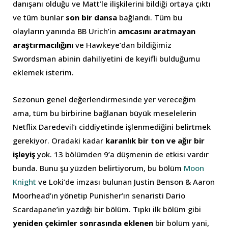
danışanı olduğu ve Matt’le ilişkilerini bildiği ortaya çıktı
ve tüm bunlar
son bir dansa
bağlandı. Tüm bu
olayların yanında BB Urich’in
amcasını aratmayan
araştırmacılığını
ve Hawkeye’dan bildiğimiz
Swordsman abinin dahiliyetini de keyifli bulduğumu
eklemek isterim.
Sezonun genel değerlendirmesinde yer vereceğim
ama, tüm bu birbirine bağlanan büyük meselelerin
Netflix Daredevil’ı ciddiyetinde işlenmediğini belirtmek
gerekiyor. Oradaki kadar
karanlık bir ton ve ağır bir
işleyiş
yok. 13 bölümden 9’a düşmenin de etkisi vardır
bunda. Bunu şu yüzden belirtiyorum, bu bölüm
Moon
Knight
ve Loki’de imzası bulunan Justin Benson & Aaron
Moorhead’ın yönetip Punisher’ın senaristi Dario
Scardapane’in yazdığı bir bölüm. Tıpkı ilk bölüm gibi
yeniden çekimler sonrasında eklenen
bir bölüm yani,