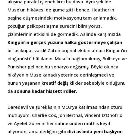
akışına paralel işlenebilirdi bu dava. Aynı şekilde
Muse’un hikâyesi de güme gitti bence. Heather’ın
peşine düşmesindeki motivasyonu tam anlamadık,
çocuğun psikopatlaşma sürecini bilmiyoruz,
çizimlerinin etkisini de görmedik. Aslında karşımızda
Kingpin’in gerçek yüzünü halka göstermeye çalışan
bir psikopat vardı! Zaten orijinal ekibin amacı Kingpin’in
olağanüstü hâl ilanını Muse’a bağlamakmış, Bullseye ve
Punisher gelince bu senaryo değişmiş. Böyle olunca
hikâyenin Muse kanadı yeterince derinleşmedi ve
bunun yaşanan kreatif değişiklikler sebebiyle olduğunu
da
sonuna kadar hissettirdiler.
Daredevil ve şürekâsının MCU’ya katılmasından ötürü
mutluyum. Charlie Cox, Jon Berthal, Vincent D’Onofrio
ve Ayelet Zurer’in her sahnesinden müthiş keyif
alıyorum; ama dediğim gibi
dizi aslında yeni başlıyor.