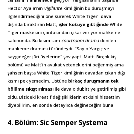
Hector Ayala’nın
vigilante
kimliğinin bu duruşmayı
ilgilendirmediğini öne sürerek White Tiger’ı dava
dışında bıraktıran Matt,
işler kötüye gittiğinde
White
Tiger maskesini çantasından çıkarıveriyor mahkeme
salonunda. Bu kısım tam
courtroom drama
denilen
mahkeme draması türündeydi. “Sayın Yargıç ve
saygıdeğer jüri üyelerine” şov yaptı Matt. Birçok kişi
bölümü ve Matt’in avukat yeteneklerini beğenmiş ama
şahsen başta White Tiger kimliğinin davadan çıkarıldığı
kısmı pek yemedim. Üstüne
birkaç duruşmanın tek
bölüme sıkıştırılması
ile dava oldubittiye getirilmiş gibi
oldu. Dizideki kreatif değişikliklerin etkisini hissettim
diyebilirim, en sonda detaylıca değineceğim buna.
4. Bölüm: Sic Semper Systema