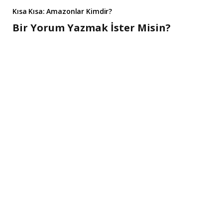
Kısa Kısa: Amazonlar Kimdir?
Bir Yorum Yazmak İster Misin?
A
l
t
e
r
n
a
t
i
v
e
: