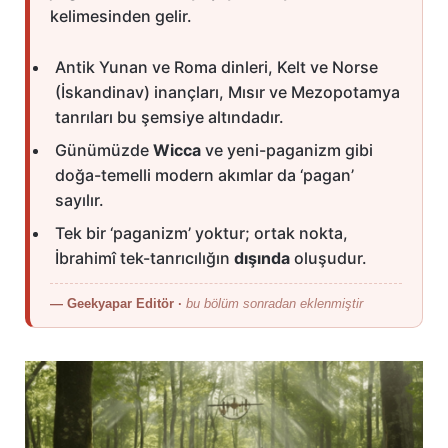
kelimesinden gelir.
Antik Yunan ve Roma dinleri, Kelt ve Norse
(İskandinav) inançları, Mısır ve Mezopotamya
tanrıları bu şemsiye altındadır.
Günümüzde
Wicca
ve yeni-paganizm gibi
doğa-temelli modern akımlar da ‘pagan’
sayılır.
Tek bir ‘paganizm’ yoktur; ortak nokta,
İbrahimî tek-tanrıcılığın
dışında
oluşudur.
— Geekyapar Editör ·
bu bölüm sonradan eklenmiştir