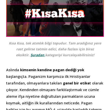
Kısa Kısa, tek atımlık bilgi topudur. Tam aradığınız yere
rast gelirse tatmin edici, daha fazlası için biraz
eksiktir.
Şuradan
kategoriyi kurcalayabilirsiniz!
Aslında
kimsenin kendine pagan dediği yok
başlangıçta. Paganizm karşımıza ilk Hristiyanlar
tarafından, olmayanlara takılan
genel bir etike
t olarak
çıkıyor. Kendinden olmayanı farklılaştırmak ve cümle
aleme ifşa niyetine doğrultulan parmakların ucuna
koymak, aitliğin ilk kurallarından neticede. Pagan
halklar için bu ayrımın MÖ 4. yüzyılda başladığı tahmin