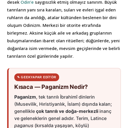
desek
Odin’e
saygısızlık etmiş olmayız sanırım. Büyük
tanrıların yanı sıra karaları, suları ve evleri işgal eden
ruhların da anıldığı, atalar kültünden beslenen bir dini
oluşum Odinizm. Merkezi bir otorite etrafında
birleşmez. Aksine küçük aile ve arkadaş gruplarının
buluşmalarından ibaret olan ritüelleri; düğünlerde, yeni
doğanlara isim vermede, mevsim geçişlerinde ve belirli
tanrıların özel günlerinde yapılır.
✎ GEEKYAPAR EDITÖR
Kısaca — Paganizm Nedir?
Paganizm
, tek tanrılı İbrahimî dinlerin
(Musevilik, Hıristiyanlık, İslam) dışında kalan;
genellikle
çok tanrılı ve doğa-merkezli
inanç
ve geleneklerin genel adıdır. Terim, Latince
paganus
(kırsalda yaşayan, köylü)