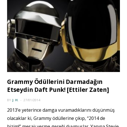
Grammy Ödüllerini Darmadağın
Etseydin Daft Punk! [Ettiler Zaten]
BY
J. H.
27/01/2014
2013’e yeterince damga vuramadıklarını düşünmüş
olacaklar ki, Grammy ödüllerine çıkıp, “2014 de
bizim!” mesajı verme gereği duymuşlar. Yanına Stevie