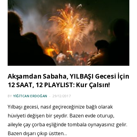
Akşamdan Sabaha, YILBAŞI Gecesi İçin
12 SAAT, 12 PLAYLIST: Kur Çalsın!
BY
YIĞITCAN ERDOĞAN
29/12/2017
Yılbaşı gecesi, nasıl geçireceğinize bağlı olarak
hüviyeti değişen bir şeydir. Bazen evde oturup,
aileyle çay çorba eşliğinde tombala oynayasınız gelir.
Bazen dışarı çıkıp üstten…