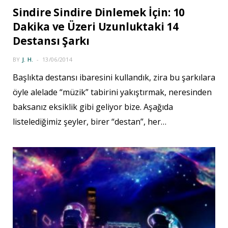
Sindire Sindire Dinlemek İçin: 10
Dakika ve Üzeri Uzunluktaki 14
Destansı Şarkı
BY
J. H.
13/06/2014
Başlıkta destansı ibaresini kullandık, zira bu şarkılara
öyle alelade “müzik” tabirini yakıştırmak, neresinden
baksanız eksiklik gibi geliyor bize. Aşağıda
listelediğimiz şeyler, birer “destan”, her…