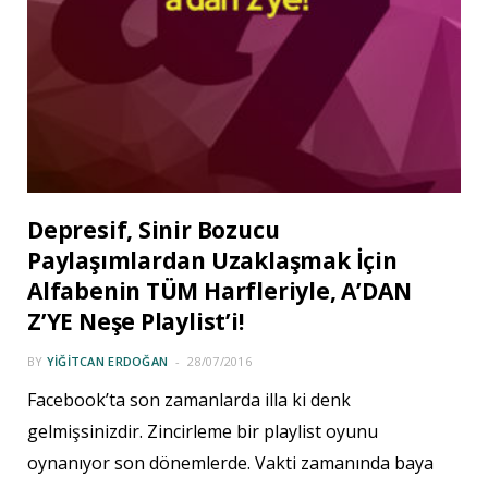
Depresif, Sinir Bozucu
Paylaşımlardan Uzaklaşmak İçin
Alfabenin TÜM Harfleriyle, A’DAN
Z’YE Neşe Playlist’i!
BY
YIĞITCAN ERDOĞAN
28/07/2016
Facebook’ta son zamanlarda illa ki denk
gelmişsinizdir. Zincirleme bir playlist oyunu
oynanıyor son dönemlerde. Vakti zamanında baya