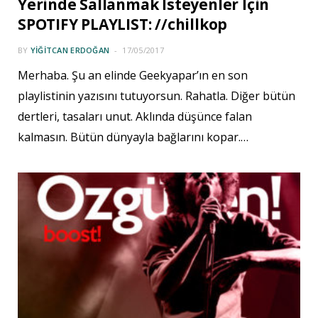
Yerinde Sallanmak İsteyenler İçin
SPOTIFY PLAYLIST: //chillkop
BY
YIĞITCAN ERDOĞAN
17/05/2017
Merhaba. Şu an elinde Geekyapar’ın en son
playlistinin yazısını tutuyorsun. Rahatla. Diğer bütün
dertleri, tasaları unut. Aklında düşünce falan
kalmasın. Bütün dünyayla bağlarını kopar.…