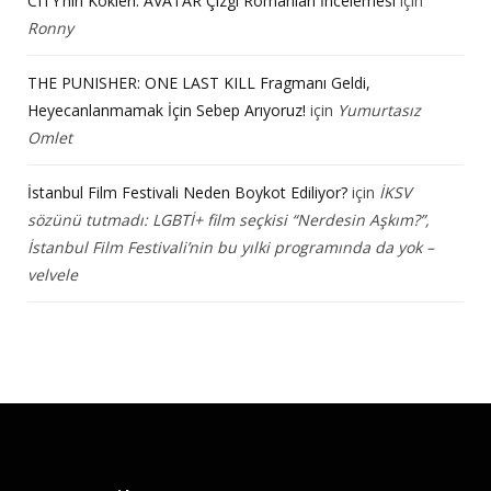
CITY’nin Kökleri: AVATAR Çizgi Romanları İncelemesi
için
Ronny
THE PUNISHER: ONE LAST KILL Fragmanı Geldi,
Heyecanlanmamak İçin Sebep Arıyoruz!
için
Yumurtasız
Omlet
İstanbul Film Festivali Neden Boykot Ediliyor?
için
İKSV
sözünü tutmadı: LGBTİ+ film seçkisi “Nerdesin Aşkım?”,
İstanbul Film Festivali’nin bu yılki programında da yok –
velvele