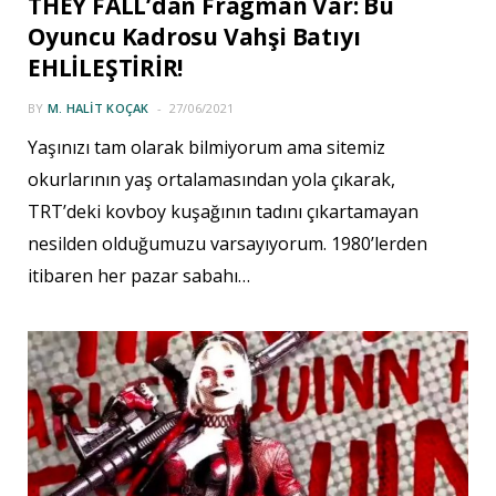
THEY FALL’dan Fragman Var: Bu
Oyuncu Kadrosu Vahşi Batıyı
EHLİLEŞTİRİR!
BY
M. HALIT KOÇAK
27/06/2021
Yaşınızı tam olarak bilmiyorum ama sitemiz
okurlarının yaş ortalamasından yola çıkarak,
TRT’deki kovboy kuşağının tadını çıkartamayan
nesilden olduğumuzu varsayıyorum. 1980’lerden
itibaren her pazar sabahı…