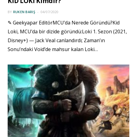
KID LOKI Kimdir?
BY
RUKEN BARIŞ
04/07/2020
✎ Geekyapar EditörMCU’da Nerede Göründü?Kid
Loki, MCU’da bir dizide göründü:Loki 1. Sezon (2021,
Disney+) — Jack Veal canlandırdı; Zaman’ın
Sonu’ndaki Void’de mahsur kalan Loki…