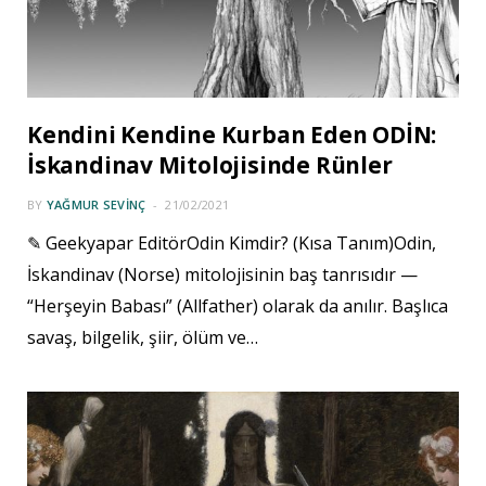
Kendini Kendine Kurban Eden ODİN:
İskandinav Mitolojisinde Rünler
BY
YAĞMUR SEVINÇ
21/02/2021
✎ Geekyapar EditörOdin Kimdir? (Kısa Tanım)Odin,
İskandinav (Norse) mitolojisinin baş tanrısıdır —
“Herşeyin Babası” (Allfather) olarak da anılır. Başlıca
savaş, bilgelik, şiir, ölüm ve…