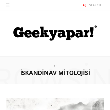
ROWSI
TAG
İSKANDINAV MITOLOJISI