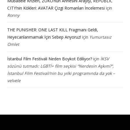
Mübadele Krizleri, ZUKO’nun Annesini Arayışı, REPUBLIC
CITY’nin Kökleri: AVATAR Çizgi Romanları İncelemesi
için
Ronny
THE PUNISHER: ONE LAST KILL Fragmanı Geldi,
Heyecanlanmamak İçin Sebep Arıyoruz!
için
Yumurtasız
Omlet
İstanbul Film Festivali Neden Boykot Ediliyor?
için
İKSV
sözünü tutmadı: LGBTİ+ film seçkisi “Nerdesin Aşkım?”,
İstanbul Film Festivali’nin bu yılki programında da yok –
velvele