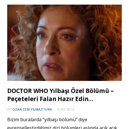
DOCTOR WHO Yılbaşı Özel Bölümü –
Peçeteleri Falan Hazır Edin…
BY
OZAN CEM YILMAZTÜRK
02/01/2016
Bizim buralarda “yılbaşı bölümü” diye
evrenselleştirdiğimiz dizi bölümleri aslında açık açık