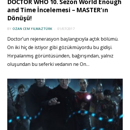
DOCTOR WHO 10. Sezon World Enough
and Time İncelemesi – MASTER’ın
Dönüşü!
BY
OZAN CEM YILMAZTÜRK
01/07/2017
Doctor’un rejenerasyon başlangıcıyla açtık bölümü.
On iki hiç de istiyor gibi gözükmüyordu bu gidişi.
Hırpalanmış görüntüsünden, bağırışından, yalnız
oluşundan bu seferki vedanın ne On…