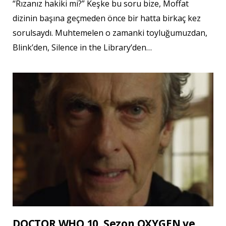
“Rızanız hakiki mi?” Keşke bu soru bize, Moffat
dizinin başına geçmeden önce bir hatta birkaç kez
sorulsaydı. Muhtemelen o zamanki toyluğumuzdan,
Blink’den, Silence in the Library’den…
DOCTOR WHO 10. Sezon OXYGEN ve