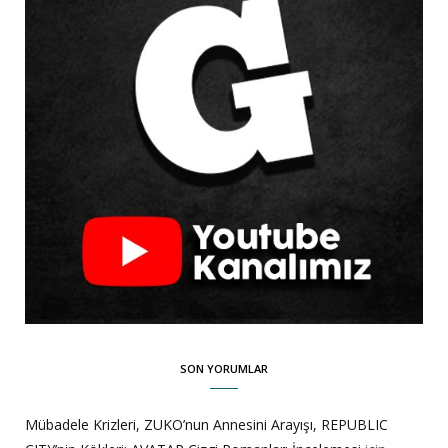
SON YORUMLAR
Mübadele Krizleri, ZUKO’nun Annesini Arayışı, REPUBLIC