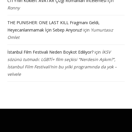
CITY’nin Kökleri: AVATAR Çizgi Romanları İncelemesi
için
Ronny
THE PUNISHER: ONE LAST KILL Fragmanı Geldi,
Heyecanlanmamak İçin Sebep Arıyoruz!
için
Yumurtasız
Omlet
İstanbul Film Festivali Neden Boykot Ediliyor?
için
İKSV
sözünü tutmadı: LGBTİ+ film seçkisi “Nerdesin Aşkım?”,
İstanbul Film Festivali’nin bu yılki programında da yok –
velvele