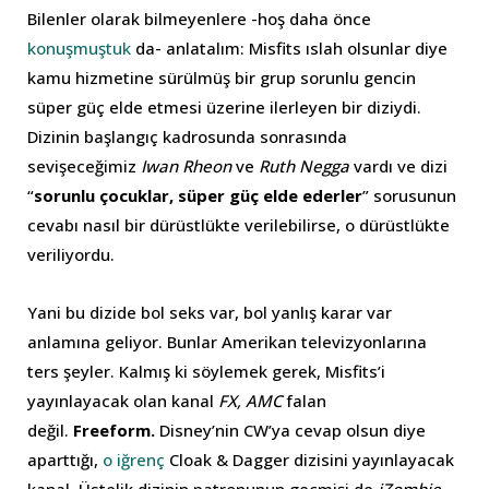
Bilenler olarak bilmeyenlere -hoş daha önce
konuşmuştuk
da- anlatalım: Misfits ıslah olsunlar diye
kamu hizmetine sürülmüş bir grup sorunlu gencin
süper güç elde etmesi üzerine ilerleyen bir diziydi.
Dizinin başlangıç kadrosunda sonrasında
sevişeceğimiz
Iwan Rheon
ve
Ruth Negga
vardı ve dizi
“
sorunlu çocuklar, süper güç elde ederler
” sorusunun
cevabı nasıl bir dürüstlükte verilebilirse, o dürüstlükte
veriliyordu.
Yani bu dizide bol seks var, bol yanlış karar var
anlamına geliyor. Bunlar Amerikan televizyonlarına
ters şeyler. Kalmış ki söylemek gerek, Misfits’i
yayınlayacak olan kanal
FX, AMC
falan
değil.
Freeform.
Disney’nin CW’ya cevap olsun diye
aparttığı,
o iğrenç
Cloak & Dagger dizisini yayınlayacak