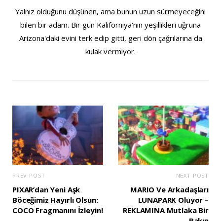
Yalnız olduğunu düşünen, ama bunun uzun sürmeyeceğini
bilen bir adam. Bir gün Kaliforniya'nın yeşillikleri uğruna
Arizona'daki evini terk edip gitti, geri dön çağrılarına da
kulak vermiyor.
PREV POST
NEXT POST
PIXAR’dan Yeni Aşk
MARIO Ve Arkadaşları
Böceğimiz Hayırlı Olsun:
LUNAPARK Oluyor –
COCO Fragmanını İzleyin!
REKLAMINA Mutlaka Bir
Bakın