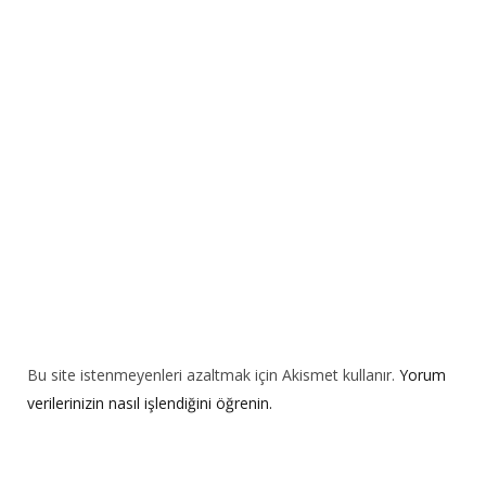
a
t
i
v
e
:
Bu site istenmeyenleri azaltmak için Akismet kullanır.
Yorum
verilerinizin nasıl işlendiğini öğrenin.