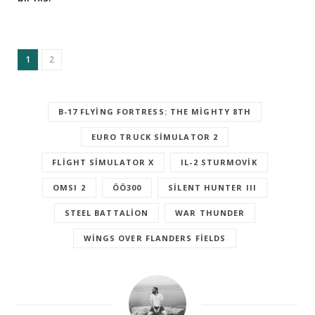
1
2
B-17 FLYING FORTRESS: THE MIGHTY 8TH
EURO TRUCK SIMULATOR 2
FLIGHT SIMULATOR X
IL-2 STURMOVIK
OMSI 2
ÖÖ300
SILENT HUNTER III
STEEL BATTALION
WAR THUNDER
WINGS OVER FLANDERS FIELDS