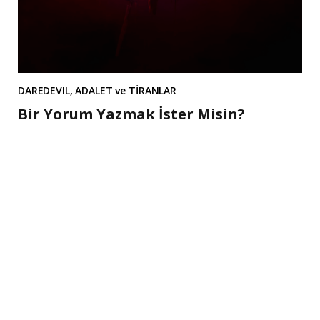
DAREDEVIL, ADALET ve TİRANLAR
Bir Yorum Yazmak İster Misin?
A
l
t
e
r
n
a
t