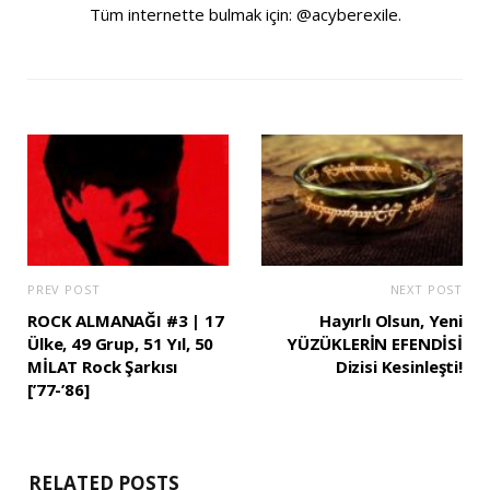
Tüm internette bulmak için: @acyberexile.
PREV POST
NEXT POST
ROCK ALMANAĞI #3 | 17
Hayırlı Olsun, Yeni
Ülke, 49 Grup, 51 Yıl, 50
YÜZÜKLERİN EFENDİSİ
MİLAT Rock Şarkısı
Dizisi Kesinleşti!
[’77-’86]
RELATED POSTS