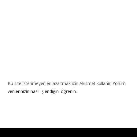
i
v
e
:
Bu site istenmeyenleri azaltmak için Akismet kullanır.
Yorum
verilerinizin nasıl işlendiğini öğrenin.