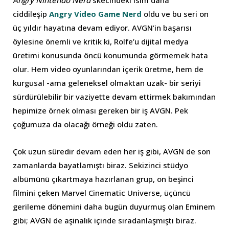
Angry Nintendo Nerd
skecindeki isim daha
ciddileşip
Angry Video Game Nerd
oldu ve bu seri on
üç yıldır hayatına devam ediyor. AVGN’in başarısı
öylesine önemli ve kritik ki, Rolfe’u dijital medya
üretimi konusunda öncü konumunda görmemek hata
olur. Hem video oyunlarından içerik üretme, hem de
kurgusal -ama geleneksel olmaktan uzak- bir seriyi
sürdürülebilir bir vaziyette devam ettirmek bakımından
hepimize örnek olması gereken bir iş AVGN. Pek
çoğumuza da olacağı örneği oldu zaten.
Çok uzun süredir devam eden her iş gibi, AVGN de son
zamanlarda bayatlamıştı biraz. Sekizinci stüdyo
albümünü çıkartmaya hazırlanan grup, on beşinci
filmini çeken Marvel Cinematic Universe, üçüncü
gerileme dönemini daha bugün duyurmuş olan Eminem
gibi; AVGN de aşinalık içinde sıradanlaşmıştı biraz.