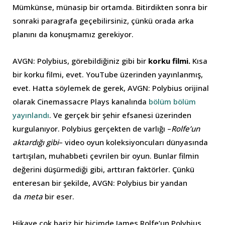
Mümkünse, münasip bir ortamda. Bitirdikten sonra bir
sonraki paragrafa geçebilirsiniz, çünkü orada arka
planını da konuşmamız gerekiyor.
AVGN: Polybius, görebildiğiniz gibi bir
korku filmi.
Kısa
bir korku filmi, evet. YouTube üzerinden yayınlanmış,
evet. Hatta söylemek de gerek, AVGN: Polybius orijinal
olarak Cinemassacre Plays kanalında
bölüm bölüm
yayınlandı
. Ve gerçek bir şehir efsanesi üzerinden
kurgulanıyor. Polybius gerçekten de varlığı –
Rolfe’un
aktardığı gibi
– video oyun koleksiyoncuları dünyasında
tartışılan, muhabbeti çevrilen bir oyun. Bunlar filmin
değerini düşürmediği gibi, arttıran faktörler. Çünkü
enteresan bir şekilde, AVGN: Polybius bir yandan
da
meta
bir eser.
Hikaye çok bariz bir biçimde James Rolfe’un Polybius