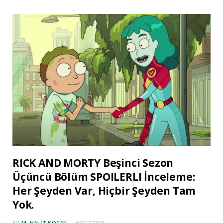
RICK AND MORTY Beşinci Sezon
Üçüncü Bölüm SPOILERLI İnceleme:
Her Şeyden Var, Hiçbir Şeyden Tam
Yok.
BY
M. HALIT KOÇAK
07/07/2021