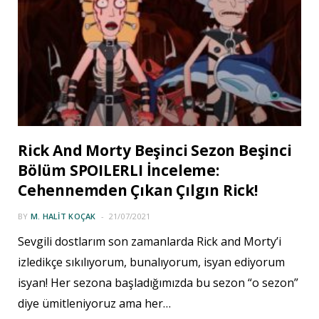
Rick And Morty Beşinci Sezon Beşinci
Bölüm SPOILERLI İnceleme:
Cehennemden Çıkan Çılgın Rick!
BY
M. HALIT KOÇAK
21/07/2021
Sevgili dostlarım son zamanlarda Rick and Morty’i
izledikçe sıkılıyorum, bunalıyorum, isyan ediyorum
isyan! Her sezona başladığımızda bu sezon “o sezon”
diye ümitleniyoruz ama her…