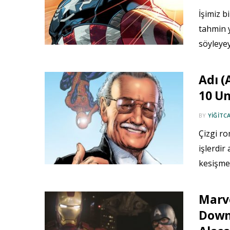
İşimiz b
tahmin y
söyleyey
Adı (
10 Un
BY
YIĞITC
Çizgi r
işlerdir 
kesişmed
Marve
Downe