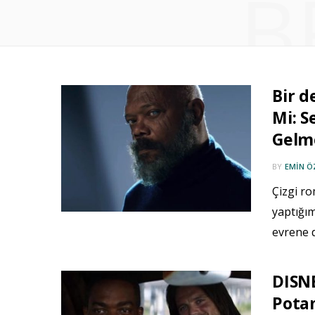
B
Bir d
Mi: S
Gelme
BY
EMIN 
Çizgi ro
yaptığım
evrene 
DISNE
Potan