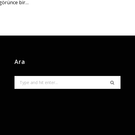
görünce bir…
Ara
Search
for: