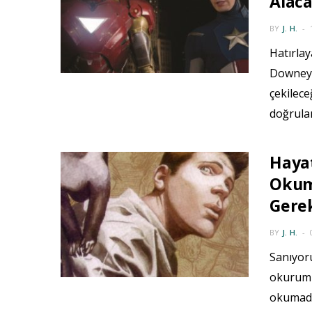
Alaca
BY
J. H.
Hatırlay
Downey 
çekilece
doğrulam
Hayat
Okuma
Gerek
BY
J. H.
Sanıyor
okurumu
okumadı