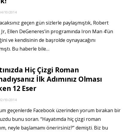
k!
14/10/2014
acaksınız geçen gün sizlerle paylaşmıştık, Robert
Jr, Ellen DeGeneres’in programında Iron Man 4’ün
ğini ve kendisinin de başrolde oynayacağını
ıştı. Bu haberle bile…
ınızda Hiç Çizgi Roman
dıysanız İlk Adımınız Olması
en 12 Eser
02/10/2014
um geçenlerde Facebook üzerinden yorum bırakan bir
zdu bunu soran. “Hayatımda hiç çizgi roman
m, neyle başlamamı önerirsiniz?” demişti. Biz bu