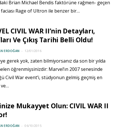
daki Brian Michael Bendis faktörüne rağmen- geçen
faciası Rage of Ultron ile benzer bir…
L CIVIL WAR II’nin Detayları,
ları Ve Çıkış Tarihi Belli Oldu!
AN ERDOĞAN
12/01/2016
e gerek yok, zaten bilmiyorsanız da son bir yılda
len öğrenmişsinizdir: Marvel’ın 2007 senesinde
ü Civil War event’i, stüdyonun gelmiş geçmiş en
 ve…
nize Mukayyet Olun: CIVIL WAR II
or!
AN ERDOĞAN
06/10/2015