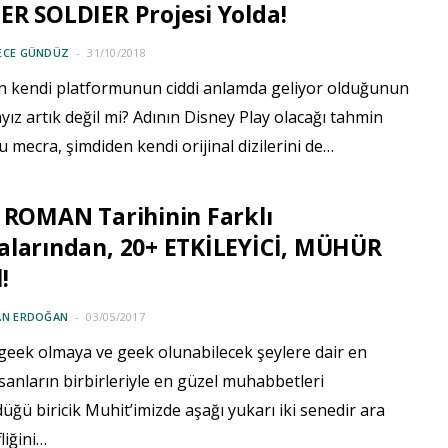
R SOLDIER Projesi Yolda!
ECE GÜNDÜZ
31/10/2018
in kendi platformunun ciddi anlamda geliyor olduğunun
yız artık değil mi? Adının Disney Play olacağı tahmin
u mecra, şimdiden kendi orijinal dizilerini de…
 ROMAN Tarihinin Farklı
alarından, 20+ ETKİLEYİCİ, MÜHÜR
!
AN ERDOĞAN
03/05/2017
 geek olmaya ve geek olunabilecek şeylere dair en
sanların birbirleriyle en güzel muhabbetleri
ğü biricik Muhit’imizde aşağı yukarı iki senedir ara
liğini…