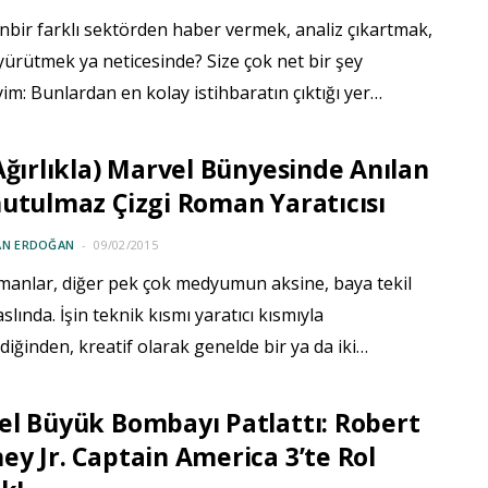
inbir farklı sektörden haber vermek, analiz çıkartmak,
ürütmek ya neticesinde? Size çok net bir şey
im: Bunlardan en kolay istihbaratın çıktığı yer…
Ağırlıkla) Marvel Bünyesinde Anılan
utulmaz Çizgi Roman Yaratıcısı
AN ERDOĞAN
09/02/2015
omanlar, diğer pek çok medyumun aksine, baya tekil
aslında. İşin teknik kısmı yaratıcı kısmıyla
iğinden, kreatif olarak genelde bir ya da iki…
l Büyük Bombayı Patlattı: Robert
y Jr. Captain America 3’te Rol