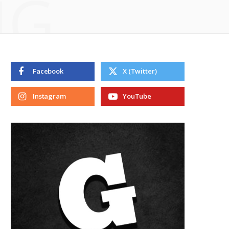
NG
Facebook
X (Twitter)
Instagram
YouTube