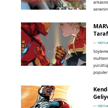
arkasın
senenin 
MARVE
Taraf
BY
YIĞITC
Söylemey
muhteme
yürüttüğ
popüler
Kendi
Geliy
BY
YIĞITC