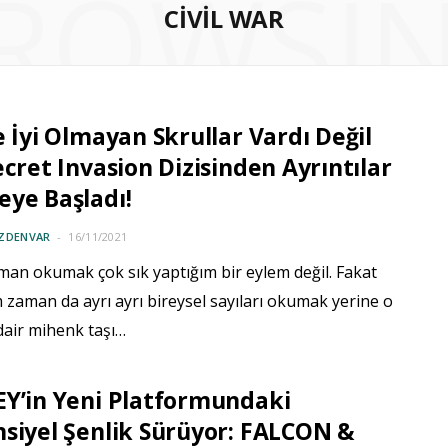
ROWSI
CIVIL WAR
e İyi Olmayan Skrullar Vardı Değil
ecret Invasion Dizisinden Ayrıntılar
ye Başladı!
ÖZDENVAR
16/11/2021
man okumak çok sık yaptığım bir eylem değil. Fakat
 zaman da ayrı ayrı bireysel sayıları okumak yerine o
dair mihenk taşı…
Y’in Yeni Platformundaki
siyel Şenlik Sürüyor: FALCON &