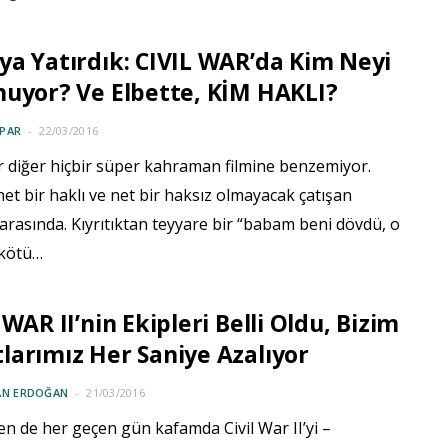
a Yatırdık: CIVIL WAR’da Kim Neyi
uyor? Ve Elbette, KİM HAKLI?
PAR
22/03/2016
r diğer hiçbir süper kahraman filmine benzemiyor.
et bir haklı ve net bir haksız olmayacak çatışan
 arasında. Kıyrıtıktan teyyare bir “babam beni dövdü, o
kötü…
 WAR II’nin Ekipleri Belli Oldu, Bizim
arımız Her Saniye Azalıyor
AN ERDOĞAN
21/03/2016
n de her geçen gün kafamda Civil War II’yi –