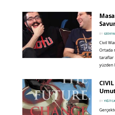
Masay
Savun
BY
GEEKYA
Civil Wa
Ortada n
taraflar
yüzden 
CIVIL
Umutl
BY
YIĞITC
Gerçekte