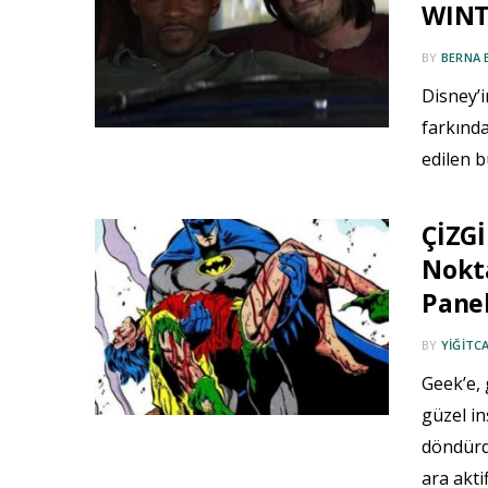
WINTE
BY
BERNA 
Disney’
farkında
edilen b
ÇİZGİ
Nokt
Panel
BY
YIĞITC
Geek’e,
güzel in
döndürdü
ara aktif