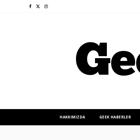
F
X
I
a
(
n
c
T
s
e
w
t
b
i
a
o
t
g
o
t
r
k
e
a
r
m
HAKKIMIZDA
GEEK HABERLER
)