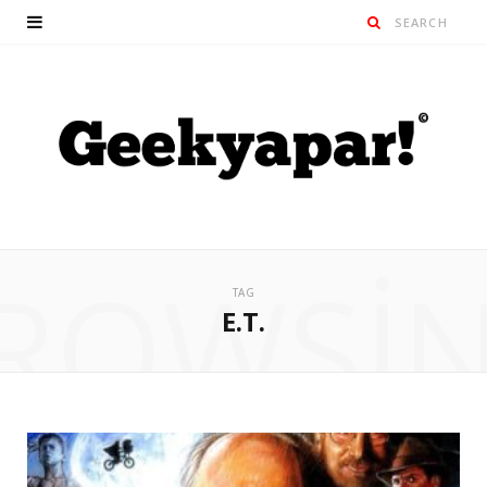
ROWSI
TAG
E.T.