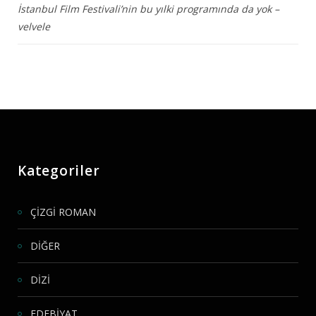
İstanbul Film Festivali’nin bu yılki programında da yok –
velvele
Kategoriler
ÇİZGİ ROMAN
DİĞER
DİZİ
EDEBİYAT