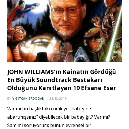
JOHN WILLIAMS’ın Kainatın Gördüğü
En Büyük Soundtrack Bestekarı
Olduğunu Kanıtlayan 19 Efsane Eser
BY
YIĞITCAN ERDOĞAN
23/12/2015
Var mı bu başlıktaki cümleye “hah, yine
abartmışsınız” diyebilecek bir babayiğit? Var mı?
Samimi soruyorum; bunun evrensel bir