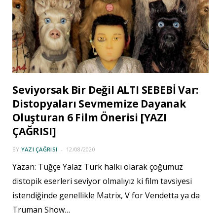
Seviyorsak Bir Değil ALTI SEBEBİ Var:
Distopyaları Sevmemize Dayanak
Oluşturan 6 Film Önerisi [YAZI
ÇAĞRISI]
BY
YAZI ÇAĞRISI
12/08/2020
Yazan: Tuğçe Yalaz Türk halkı olarak çoğumuz
distopik eserleri seviyor olmalıyız ki film tavsiyesi
istendiğinde genellikle Matrix, V for Vendetta ya da
Truman Show…