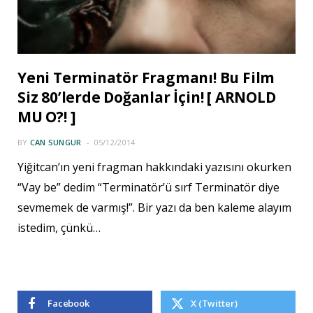
Yeni Terminatör Fragmanı! Bu Film
Siz 80’lerde Doğanlar İçin! [ ARNOLD
MU O?! ]
BY
CAN SUNGUR
05/12/2014
Yiğitcan’ın yeni fragman hakkındaki yazısını okurken
“Vay be” dedim “Terminatör’ü sırf Terminatör diye
sevmemek de varmış!”. Bir yazı da ben kaleme alayım
istedim, çünkü…
Facebook
X (Twitter)