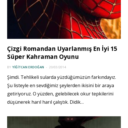
Çizgi Romandan Uyarlanmış En İyi 15
Süper Kahraman Oyunu
BY
YIĞITCAN ERDOĞAN
20/03/2014
Şimdi. Tehlikeli sularda yüzdüğümüzün farkındayız.
Şu listeyle en sevdiğimiz şeylerden ikisini bir araya
getiriyoruz. O yüzden, gelebilecek okur tepkilerini
düşünerek harıl harıl çalıştık. Didik…