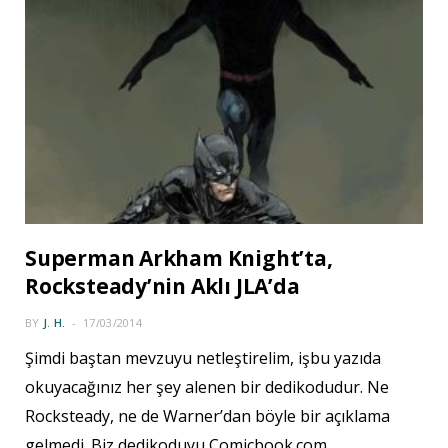
Superman Arkham Knight’ta,
Rocksteady’nin Aklı JLA’da
BY
J. H.
17/03/2014
Şimdi baştan mevzuyu netleştirelim, işbu yazıda
okuyacağınız her şey alenen bir dedikodudur. Ne
Rocksteady, ne de Warner’dan böyle bir açıklama
gelmedi. Biz dedikoduyu Comicbook.com…