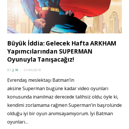
Büyük İddia: Gelecek Hafta ARKHAM
Yapımcılarından SUPERMAN
Oyunuyla Tanışacağız!
BY
J. H.
01/06/2018
Evrendaş meslektaşı Batman’in
aksine Superman bugüne kadar video oyunları
konusunda inanılmaz derecede talihsiz oldu; öyle ki,
kendimi zorlamama rağmen Superman’in başrolünde
olduğu iyi bir oyun anımsayamıyorum. İyi Batman
oyunları…