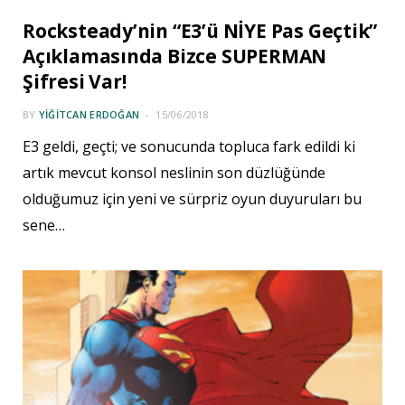
Rocksteady’nin “E3’ü NİYE Pas Geçtik”
Açıklamasında Bizce SUPERMAN
Şifresi Var!
BY
YIĞITCAN ERDOĞAN
15/06/2018
E3 geldi, geçti; ve sonucunda topluca fark edildi ki
artık mevcut konsol neslinin son düzlüğünde
olduğumuz için yeni ve sürpriz oyun duyuruları bu
sene…