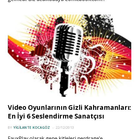
Video Oyunlarının Gizli Kahramanları:
En İyi 6 Seslendirme Sanatçısı
BY
YIGILANTE KOCAGÖZ
22/12/2013
FauxPlay olarak gene kitleleri nerdrage’e