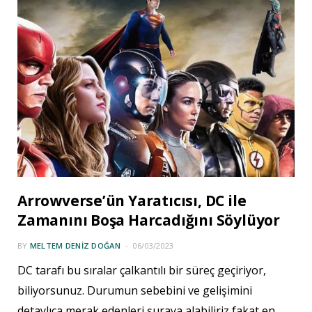
Arrowverse’ün Yaratıcısı, DC ile
Zamanını Boşa Harcadığını Söylüyor
BY
MELTEM DENIZ DOĞAN
06/03/2023
DC tarafı bu sıralar çalkantılı bir süreç geçiriyor,
biliyorsunuz. Durumun sebebini ve gelişimini
detaylıca merak edenleri şuraya alabiliriz fakat en