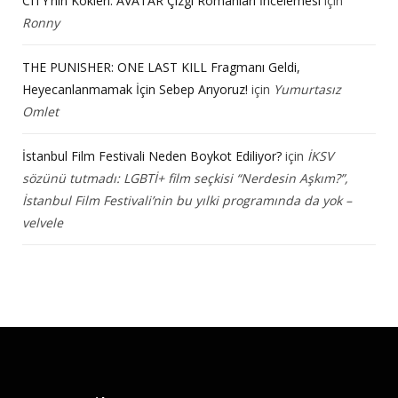
CITY’nin Kökleri: AVATAR Çizgi Romanları İncelemesi
için
Ronny
THE PUNISHER: ONE LAST KILL Fragmanı Geldi,
Heyecanlanmamak İçin Sebep Arıyoruz!
için
Yumurtasız
Omlet
İstanbul Film Festivali Neden Boykot Ediliyor?
için
İKSV
sözünü tutmadı: LGBTİ+ film seçkisi “Nerdesin Aşkım?”,
İstanbul Film Festivali’nin bu yılki programında da yok –
velvele