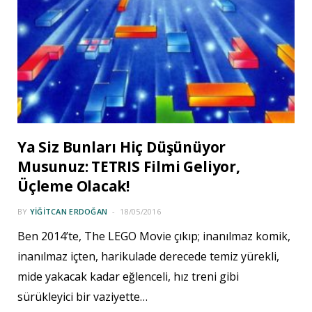
Ya Siz Bunları Hiç Düşünüyor
Musunuz: TETRIS Filmi Geliyor,
Üçleme Olacak!
BY
YIĞITCAN ERDOĞAN
18/05/2016
Ben 2014’te, The LEGO Movie çıkıp; inanılmaz komik,
inanılmaz içten, harikulade derecede temiz yürekli,
mide yakacak kadar eğlenceli, hız treni gibi
sürükleyici bir vaziyette…